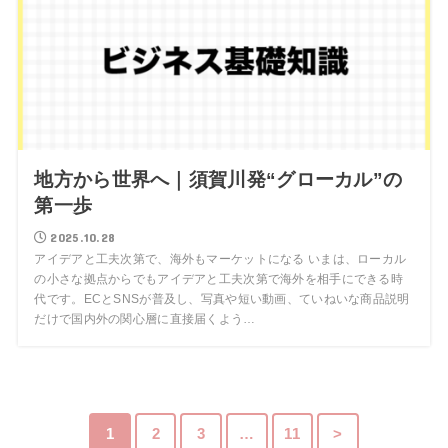
地方から世界へ｜須賀川発“グローカル”の
第一歩
2025.10.28
アイデアと工夫次第で、海外もマーケットになる いまは、ローカル
の小さな拠点からでもアイデアと工夫次第で海外を相手にできる時
代です。ECとSNSが普及し、写真や短い動画、ていねいな商品説明
だけで国内外の関心層に直接届くよう…
1
2
3
…
11
>