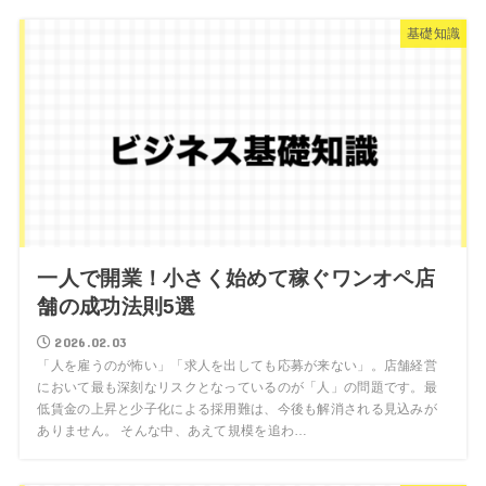
基礎知識
一人で開業！小さく始めて稼ぐワンオペ店
舗の成功法則5選
2026.02.03
「人を雇うのが怖い」「求人を出しても応募が来ない」。店舗経営
において最も深刻なリスクとなっているのが「人」の問題です。最
低賃金の上昇と少子化による採用難は、今後も解消される見込みが
ありません。 そんな中、あえて規模を追わ…