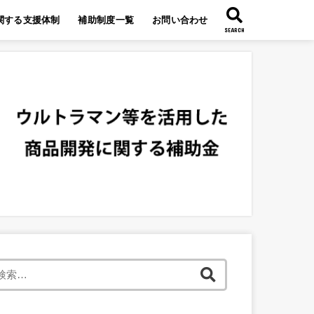
関する支援体制
補助制度一覧
お問い合わせ
SEARCH
検
索: