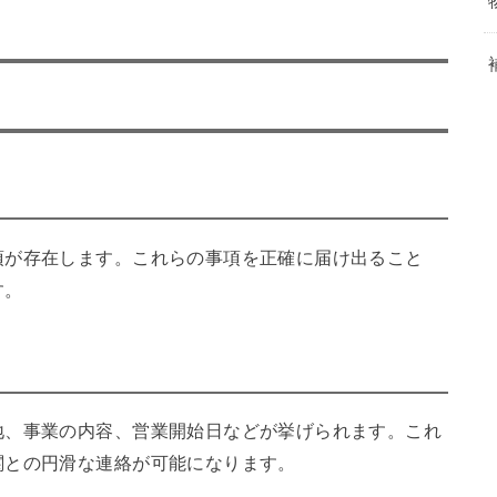
項が存在します。これらの事項を正確に届け出ること
す。
地、事業の内容、営業開始日などが挙げられます。これ
関との円滑な連絡が可能になります。