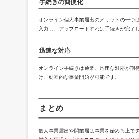
手続きの簡便化
オンライン個人事業届出のメリットの一つ
入力し、アップロードすれば手続きが完了
迅速な対応
オンライン手続きは通常、迅速な対応が期
け、効率的な事業開始が可能です。
まとめ
個人事業届出や開業届は事業を始める上で