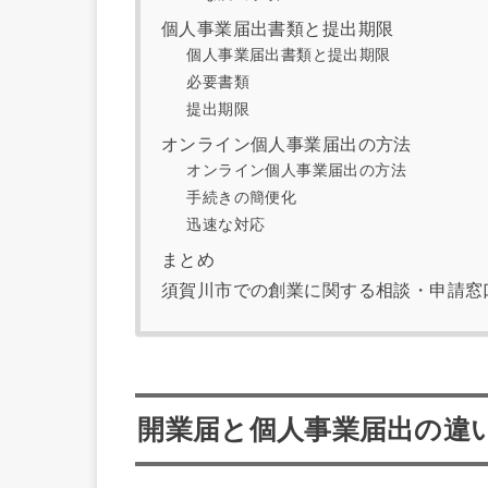
個人事業届出書類と提出期限
個人事業届出書類と提出期限
必要書類
提出期限
オンライン個人事業届出の方法
オンライン個人事業届出の方法
手続きの簡便化
迅速な対応
まとめ
須賀川市での創業に関する相談・申請窓
開業届と個人事業届出の違