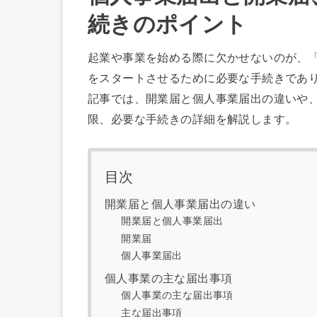
続きのポイント
起業や事業を始める際に欠かせないのが、
をスタートさせるために必要な手続きであ
記事では、開業届と個人事業届出の違いや
限、必要な手続きの詳細を解説します。
目次
開業届と個人事業届出の違い
開業届と個人事業届出
開業届
個人事業届出
個人事業の主な届出事項
個人事業の主な届出事項
主な届出事項