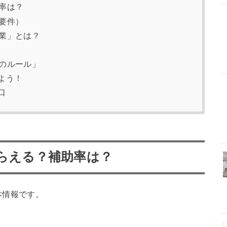
助率は？
の要件）
事業」とは？
対のルール」
よう！
口
もらえる？補助率は？
本情報です。