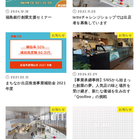
2024.12.10
2023.11.20
福島銀行創業支援セミナー
tetteチャレンジショップでは出店
者を募集しています
お知らせ
お知らせ
2026.03.29
2021.05.13
【事業承継事例】SNSから始まっ
まちなか出店推進事業補助金 2021
た創業の夢。人気店の味と場所を
年度
受け継ぎ、新たな価値を生み出す
「QooRee」の挑戦
お知らせ
お知らせ